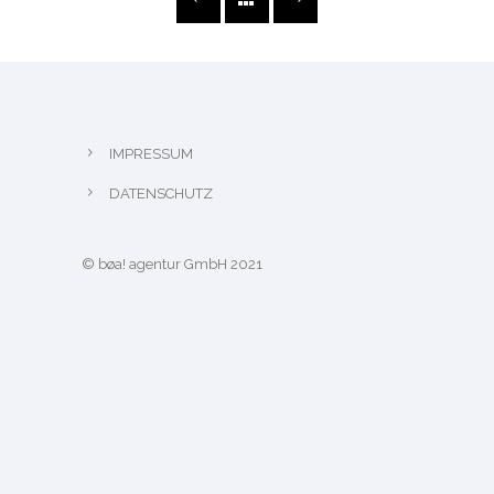
IMPRESSUM
DATENSCHUTZ
© bøa! agentur GmbH 2021