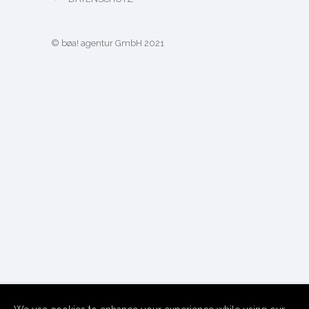
© bøa! agentur GmbH 2021